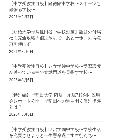
【中学受験注目校】隆徳館中学校〜スポーツも
頑張る学校〜
2026年8月7日
【明治大学付属世田谷中学校対策】話題の付属
校も完全攻略！個別添削で「あと一歩」の得点
力を伸ばす
2026年8月6日
【中学受験注目校】八女学院中学校〜学習環境
が整っている中で文武両道を目指す学校〜
2026年8月6日
【特別編】早稲田大学 附属・系属7校合同説明
会レポート公開！早稲田への道を開く個別指導
とは？
2026年8月5日
【中学受験注目校】明治学園中学校〜学校生活
を充実させようと一生懸命過ごす生徒たち〜