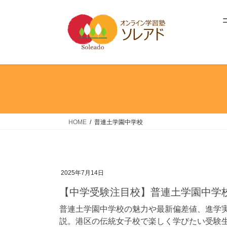
コ
ナ
ン
ビ
テ
ゲ
ン
ー
ツ
シ
へ
ョ
ス
ン
キ
に
ッ
移
プ
動
HOME
普連土学園中学校
2025年7月14日
【中学受験注目校】普連土学園中学
普連土学園中学校の魅力や最新偏差値、進学
説。港区の伝統女子校で楽しく学びたい受験生・