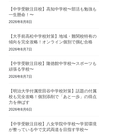
【中学受験注目校】高知中学校〜部活も勉強も
一生懸命！〜
2026年8月8日
【大手前高松中学校対策】地域・難関校特有の
傾向を完全攻略！オンライン個別で掴む合格
2026年8月7日
【中学受験注目校】隆徳館中学校〜スポーツも
頑張る学校〜
2026年8月7日
【明治大学付属世田谷中学校対策】話題の付属
校も完全攻略！個別添削で「あと一歩」の得点
力を伸ばす
2026年8月6日
【中学受験注目校】八女学院中学校〜学習環境
が整っている中で文武両道を目指す学校〜