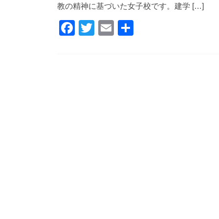
教の精神に基づいた女子校です。建学 […]
F
T
E
共
a
wi
m
有
c
tt
ail
e
er
b
o
o
k