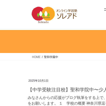
コ
ナ
ン
ビ
テ
ゲ
ン
ー
ツ
シ
へ
ョ
ス
ン
キ
に
ッ
移
プ
動
HOME
聖和学園中
2025年10月1日
【中学受験注目校】聖和学院中〜少
みなさんからの応援がブログ執筆をする上で、
をお願いします。 １ 学校の概要 神奈川県