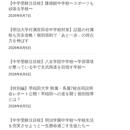
【中学受験注目校】隆徳館中学校〜スポーツも
頑張る学校〜
2026年8月7日
【明治大学付属世田谷中学校対策】話題の付属
校も完全攻略！個別添削で「あと一歩」の得点
力を伸ばす
2026年8月6日
【中学受験注目校】八女学院中学校〜学習環境
が整っている中で文武両道を目指す学校〜
2026年8月6日
【特別編】早稲田大学 附属・系属7校合同説明
会レポート公開！早稲田への道を開く個別指導
とは？
2026年8月5日
【中学受験注目校】明治学園中学校〜学校生活
を充実させようと一生懸命過ごす生徒たち〜