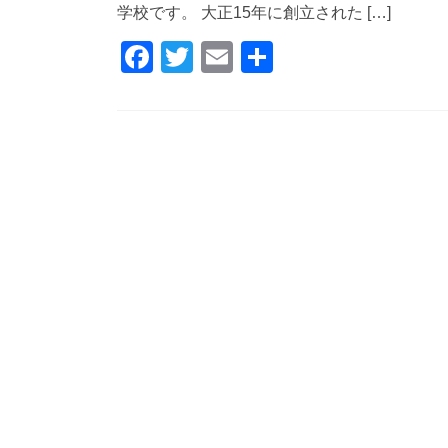
学校です。 大正15年に創立された […]
F
T
E
共
a
wi
m
有
c
tt
ail
e
er
b
o
o
k