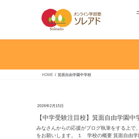
コ
ナ
ン
ビ
テ
ゲ
ン
ー
ツ
シ
へ
ョ
ス
ン
キ
に
ッ
移
プ
動
HOME
箕面自由学園中学校
2026年2月15日
【中学受験注目校】箕面自由学園中
みなさんからの応援がブログ執筆をする上で、
をお願いします。 １ 学校の概要 箕面自由