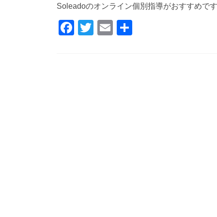
Soleadoのオンライン個別指導がおすすめで
F
T
E
共
a
wi
m
有
c
tt
ail
e
er
b
o
o
k