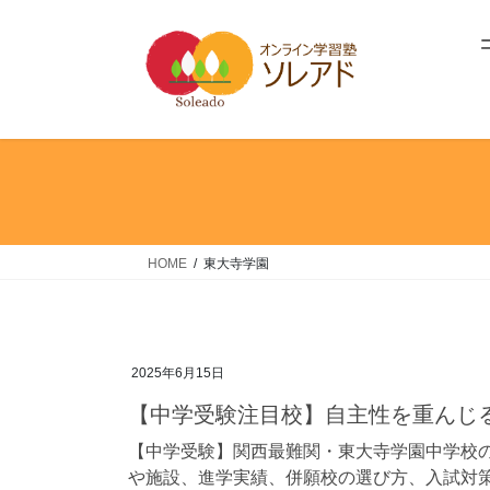
コ
ナ
ン
ビ
テ
ゲ
ン
ー
ツ
シ
へ
ョ
ス
ン
キ
に
ッ
移
プ
動
HOME
東大寺学園
2025年6月15日
【中学受験注目校】自主性を重んじ
【中学受験】関西最難関・東大寺学園中学校
や施設、進学実績、併願校の選び方、入試対