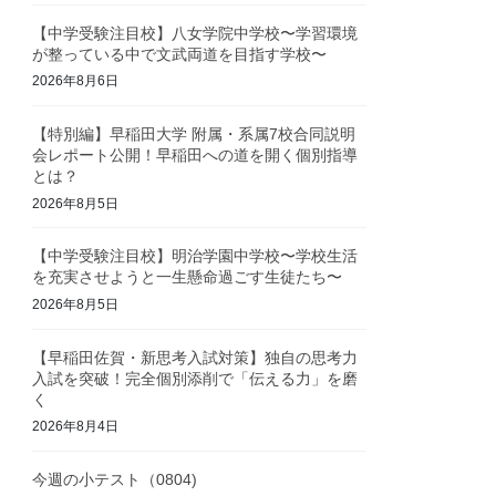
【中学受験注目校】八女学院中学校〜学習環境
が整っている中で文武両道を目指す学校〜
2026年8月6日
【特別編】早稲田大学 附属・系属7校合同説明
会レポート公開！早稲田への道を開く個別指導
とは？
2026年8月5日
【中学受験注目校】明治学園中学校〜学校生活
を充実させようと一生懸命過ごす生徒たち〜
2026年8月5日
【早稲田佐賀・新思考入試対策】独自の思考力
入試を突破！完全個別添削で「伝える力」を磨
く
2026年8月4日
今週の小テスト（0804)