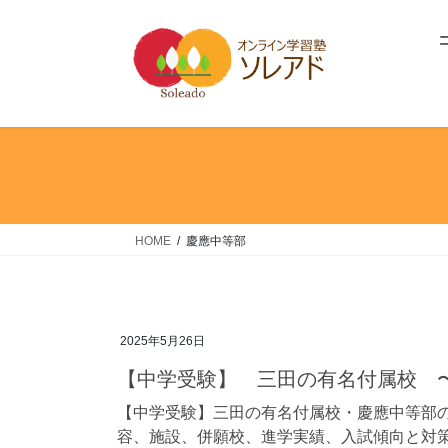
コ
ナ
ン
ビ
テ
ゲ
ン
ー
ツ
シ
へ
ョ
ス
ン
キ
に
ッ
移
プ
動
HOME
慶應中等部
2025年5月26日
【中学受験】 三田の有名付属校 
【中学受験】三田の有名付属校・慶應中等部
容、施設、併願校、進学実績、入試傾向と対