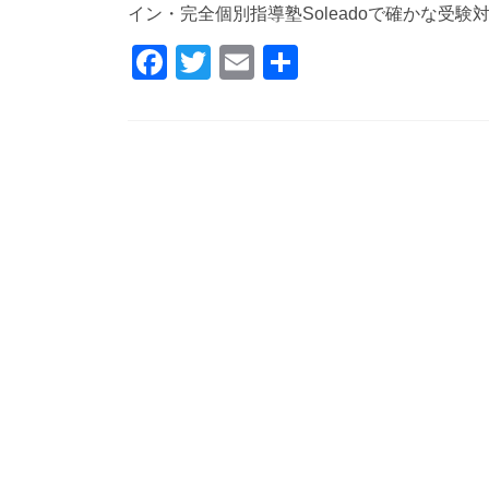
イン・完全個別指導塾Soleadoで確かな受験
F
T
E
共
a
wi
m
有
c
tt
ail
e
er
b
o
o
k