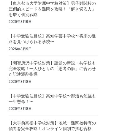
【東京都市大学附属中学校対策】男子難関校の
圧倒的スピード＆難問を攻略！「解き切る力」
を磨く個別戦略
2026年8月9日
【中学受験注目校】高知学芸中学校〜将来の進
路を見つけられる学校〜
2026年8月9日
【開智所沢中学校対策】話題の新設・共学校も
完全攻略！一人ひとりの「思考の癖」に合わせ
た記述添削指導
2026年8月8日
【中学受験注目校】高知中学校〜部活も勉強も
一生懸命！〜
2026年8月8日
【大手前高松中学校対策】地域・難関校特有の
傾向を完全攻略！オンライン個別で掴む合格