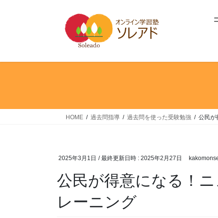
コ
ナ
ン
ビ
テ
ゲ
ン
ー
ツ
シ
へ
ョ
ス
ン
キ
に
ッ
移
プ
動
HOME
過去問指導
過去問を使った受験勉強
公民が
2025年3月1日
/ 最終更新日時 :
2025年2月27日
kakomonse
公民が得意になる！ニ
レーニング