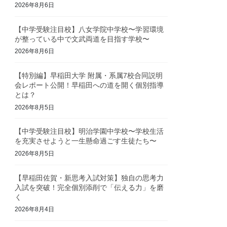
2026年8月6日
【中学受験注目校】八女学院中学校〜学習環境
が整っている中で文武両道を目指す学校〜
2026年8月6日
【特別編】早稲田大学 附属・系属7校合同説明
会レポート公開！早稲田への道を開く個別指導
とは？
2026年8月5日
【中学受験注目校】明治学園中学校〜学校生活
を充実させようと一生懸命過ごす生徒たち〜
2026年8月5日
【早稲田佐賀・新思考入試対策】独自の思考力
入試を突破！完全個別添削で「伝える力」を磨
く
2026年8月4日