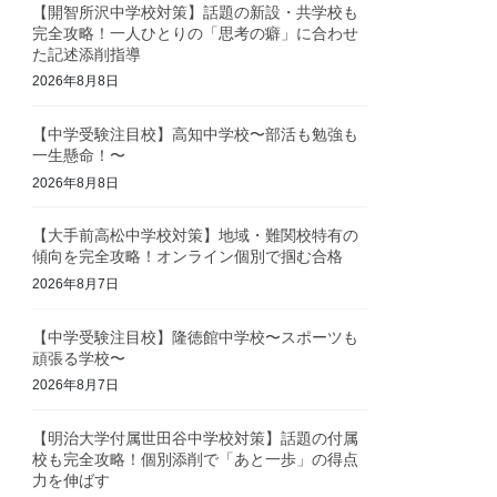
【開智所沢中学校対策】話題の新設・共学校も
完全攻略！一人ひとりの「思考の癖」に合わせ
た記述添削指導
2026年8月8日
【中学受験注目校】高知中学校〜部活も勉強も
一生懸命！〜
2026年8月8日
【大手前高松中学校対策】地域・難関校特有の
傾向を完全攻略！オンライン個別で掴む合格
2026年8月7日
【中学受験注目校】隆徳館中学校〜スポーツも
頑張る学校〜
2026年8月7日
【明治大学付属世田谷中学校対策】話題の付属
校も完全攻略！個別添削で「あと一歩」の得点
力を伸ばす