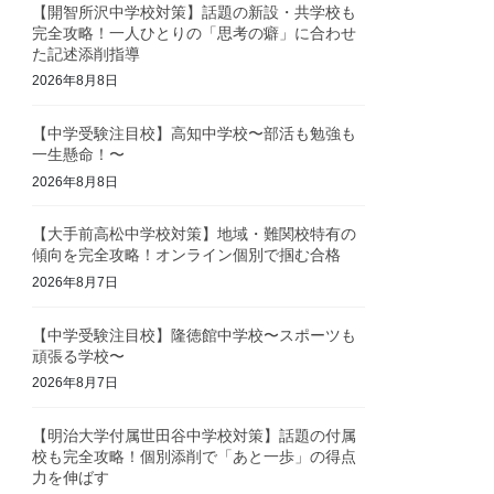
【開智所沢中学校対策】話題の新設・共学校も
完全攻略！一人ひとりの「思考の癖」に合わせ
た記述添削指導
2026年8月8日
【中学受験注目校】高知中学校〜部活も勉強も
一生懸命！〜
2026年8月8日
【大手前高松中学校対策】地域・難関校特有の
傾向を完全攻略！オンライン個別で掴む合格
2026年8月7日
【中学受験注目校】隆徳館中学校〜スポーツも
頑張る学校〜
2026年8月7日
【明治大学付属世田谷中学校対策】話題の付属
校も完全攻略！個別添削で「あと一歩」の得点
力を伸ばす