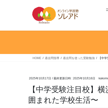
コ
ナ
ン
ビ
テ
ゲ
ン
ー
ツ
シ
へ
ョ
ス
ン
キ
に
ッ
移
プ
動
HOME
過去問指導
過去問を使った受験勉強
【中学
2025年10月17日
/ 最終更新日時 :
2025年10月16日
kakomo
【中学受験注目校】横
囲まれた学校生活〜