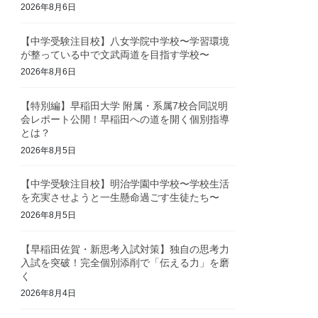
2026年8月6日
【中学受験注目校】八女学院中学校〜学習環境
が整っている中で文武両道を目指す学校〜
2026年8月6日
【特別編】早稲田大学 附属・系属7校合同説明
会レポート公開！早稲田への道を開く個別指導
とは？
2026年8月5日
【中学受験注目校】明治学園中学校〜学校生活
を充実させようと一生懸命過ごす生徒たち〜
2026年8月5日
【早稲田佐賀・新思考入試対策】独自の思考力
入試を突破！完全個別添削で「伝える力」を磨
く
2026年8月4日