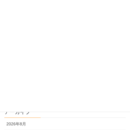
先生の教育ニュース
受験のしくみ
過去問指導
過去問のトリセツ
過去問を使った受験勉強
過去問解説
文系
理系
アーカイブ
2026年8月