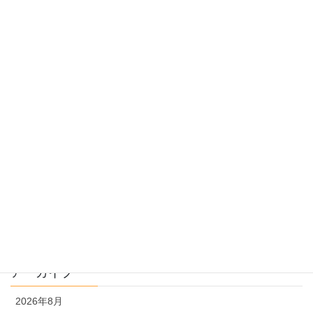
先生の教育ニュース
受験のしくみ
過去問指導
過去問のトリセツ
過去問を使った受験勉強
過去問解説
文系
理系
アーカイブ
2026年8月