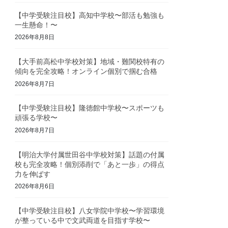
【中学受験注目校】高知中学校〜部活も勉強も
一生懸命！〜
2026年8月8日
【大手前高松中学校対策】地域・難関校特有の
傾向を完全攻略！オンライン個別で掴む合格
2026年8月7日
【中学受験注目校】隆徳館中学校〜スポーツも
頑張る学校〜
2026年8月7日
【明治大学付属世田谷中学校対策】話題の付属
校も完全攻略！個別添削で「あと一歩」の得点
力を伸ばす
2026年8月6日
【中学受験注目校】八女学院中学校〜学習環境
が整っている中で文武両道を目指す学校〜