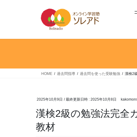
コ
ナ
ン
ビ
テ
ゲ
ン
ー
ツ
シ
へ
ョ
ス
ン
キ
に
ッ
移
プ
動
HOME
過去問指導
過去問を使った受験勉強
漢検2
2025年10月9日
/ 最終更新日時 :
2025年10月8日
kakomons
漢検2級の勉強法完全
教材