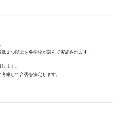
、
最低１つ以上を各学校が選んで実施されます。
出します。
に考慮して合否を決定します。