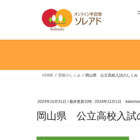
コ
ナ
ン
ビ
テ
ゲ
ン
ー
ツ
シ
へ
ョ
ス
ン
キ
に
ッ
移
プ
動
HOME
受験のしくみ
岡山県 公立高校入試のしくみ
2024年10月31日
/ 最終更新日時 :
2024年12月1日
kakomon
岡山県 公立高校入試