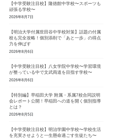
【中学受験注目校】隆徳館中学校〜スポーツも
頑張る学校〜
2026年8月7日
【明治大学付属世田谷中学校対策】話題の付属
校も完全攻略！個別添削で「あと一歩」の得点
力を伸ばす
2026年8月6日
【中学受験注目校】八女学院中学校〜学習環境
が整っている中で文武両道を目指す学校〜
2026年8月6日
【特別編】早稲田大学 附属・系属7校合同説明
会レポート公開！早稲田への道を開く個別指導
とは？
2026年8月5日
【中学受験注目校】明治学園中学校〜学校生活
を充実させようと一生懸命過ごす生徒たち〜