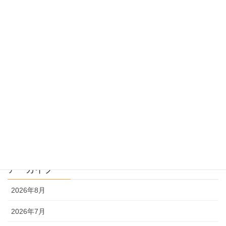
受験のしくみ
過去問指導
過去問のトリセツ
過去問を使った受験勉強
過去問解説
文系
理系
アーカイブ
2026年8月
2026年7月