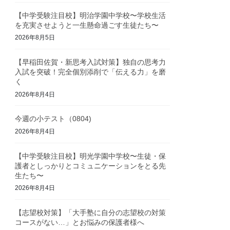
【中学受験注目校】明治学園中学校〜学校生活
を充実させようと一生懸命過ごす生徒たち〜
2026年8月5日
【早稲田佐賀・新思考入試対策】独自の思考力
入試を突破！完全個別添削で「伝える力」を磨
く
2026年8月4日
今週の小テスト（0804)
2026年8月4日
【中学受験注目校】明光学園中学校〜生徒・保
護者としっかりとコミュニケーションをとる先
生たち〜
2026年8月4日
【志望校対策】「大手塾に自分の志望校の対策
コースがない…」とお悩みの保護者様へ