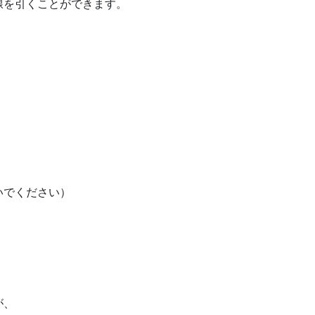
線を引くことができます。
いでください）
。
が、