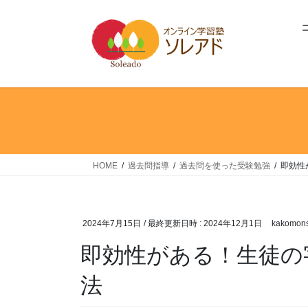
コ
ナ
ン
ビ
テ
ゲ
ン
ー
ツ
シ
へ
ョ
ス
ン
キ
に
ッ
移
プ
動
HOME
過去問指導
過去問を使った受験勉強
即効性
2024年7月15日
/ 最終更新日時 :
2024年12月1日
kakomons
即効性がある！生徒の
法