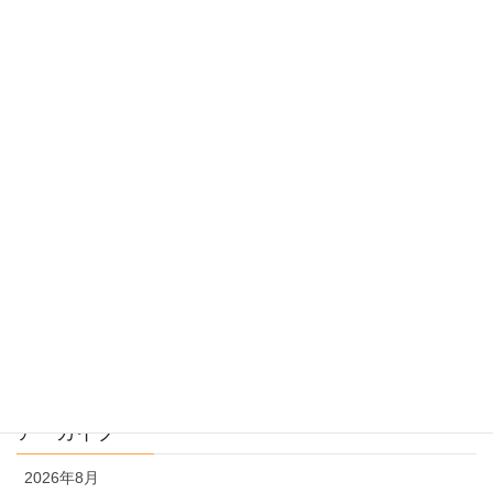
お知らせ
先生の教育ニュース
受験のしくみ
過去問指導
過去問のトリセツ
過去問を使った受験勉強
過去問解説
文系
理系
アーカイブ
2026年8月