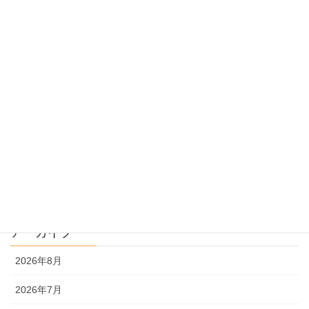
受験のしくみ
過去問指導
過去問のトリセツ
過去問を使った受験勉強
過去問解説
文系
理系
アーカイブ
2026年8月
2026年7月