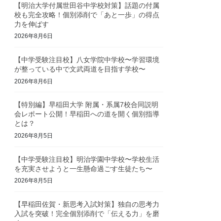
【明治大学付属世田谷中学校対策】話題の付属
校も完全攻略！個別添削で「あと一歩」の得点
力を伸ばす
2026年8月6日
【中学受験注目校】八女学院中学校〜学習環境
が整っている中で文武両道を目指す学校〜
2026年8月6日
【特別編】早稲田大学 附属・系属7校合同説明
会レポート公開！早稲田への道を開く個別指導
とは？
2026年8月5日
【中学受験注目校】明治学園中学校〜学校生活
を充実させようと一生懸命過ごす生徒たち〜
2026年8月5日
【早稲田佐賀・新思考入試対策】独自の思考力
入試を突破！完全個別添削で「伝える力」を磨