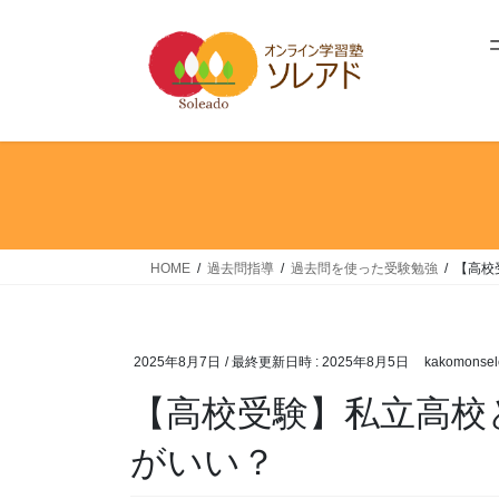
コ
ナ
ン
ビ
テ
ゲ
ン
ー
ツ
シ
へ
ョ
ス
ン
キ
に
ッ
移
プ
動
HOME
過去問指導
過去問を使った受験勉強
【高校
2025年8月7日
/ 最終更新日時 :
2025年8月5日
kakomonsel
【高校受験】私立高校
がいい？