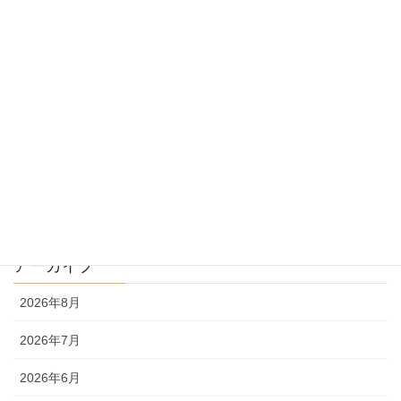
過去問指導
過去問のトリセツ
過去問を使った受験勉強
過去問解説
文系
理系
アーカイブ
2026年8月
2026年7月
2026年6月