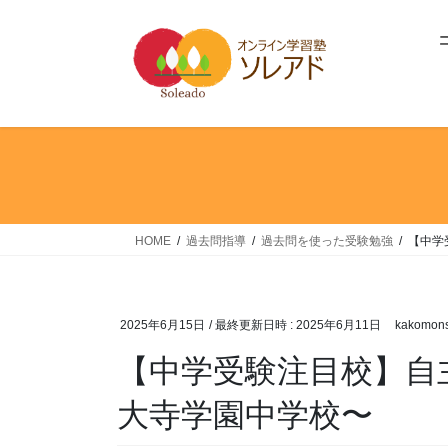
コ
ナ
ン
ビ
テ
ゲ
ン
ー
ツ
シ
へ
ョ
ス
ン
キ
に
ッ
移
プ
動
HOME
過去問指導
過去問を使った受験勉強
【中学
2025年6月15日
/ 最終更新日時 :
2025年6月11日
kakomons
【中学受験注目校】自
大寺学園中学校〜