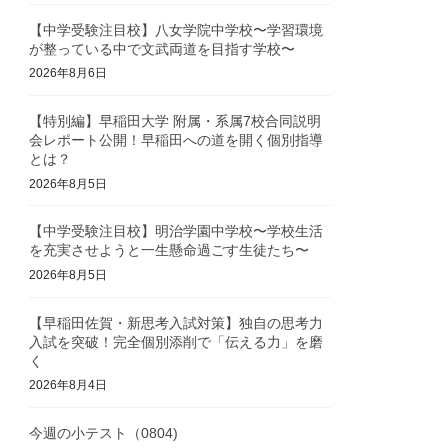
【中学受験注目校】八女学院中学校〜学習環境
が整っている中で文武両道を目指す学校〜
2026年8月6日
【特別編】早稲田大学 附属・系属7校合同説明
会レポート公開！早稲田への道を開く個別指導
とは？
2026年8月5日
【中学受験注目校】明治学園中学校〜学校生活
を充実させようと一生懸命過ごす生徒たち〜
2026年8月5日
【早稲田佐賀・新思考入試対策】独自の思考力
入試を突破！完全個別添削で「伝える力」を磨
く
2026年8月4日
今週の小テスト（0804)