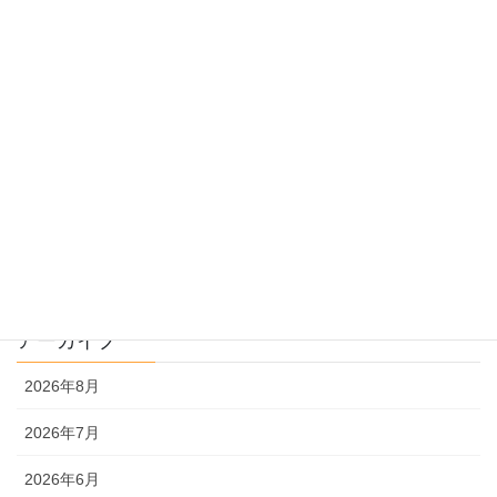
過去問指導
過去問のトリセツ
過去問を使った受験勉強
過去問解説
文系
理系
アーカイブ
2026年8月
2026年7月
2026年6月