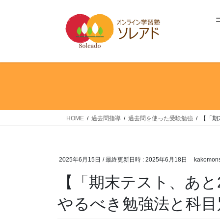
コ
ナ
ン
ビ
テ
ゲ
ン
ー
ツ
シ
へ
ョ
ス
ン
キ
に
ッ
移
プ
動
HOME
過去問指導
過去問を使った受験勉強
【「期
2025年6月15日
/ 最終更新日時 :
2025年6月18日
kakomons
【「期末テスト、あと
やるべき勉強法と科目