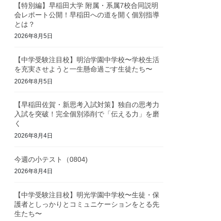
【特別編】早稲田大学 附属・系属7校合同説明
会レポート公開！早稲田への道を開く個別指導
とは？
2026年8月5日
【中学受験注目校】明治学園中学校〜学校生活
を充実させようと一生懸命過ごす生徒たち〜
2026年8月5日
【早稲田佐賀・新思考入試対策】独自の思考力
入試を突破！完全個別添削で「伝える力」を磨
く
2026年8月4日
今週の小テスト（0804)
2026年8月4日
【中学受験注目校】明光学園中学校〜生徒・保
護者としっかりとコミュニケーションをとる先
生たち〜