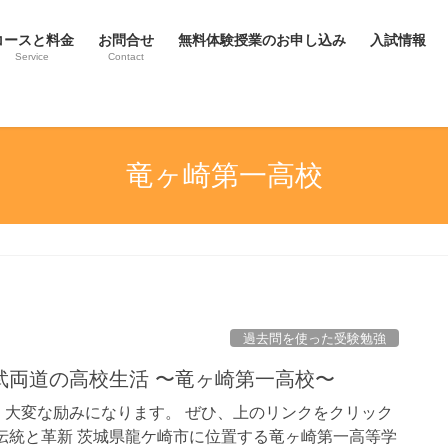
コースと料金
お問合せ
無料体験授業のお申し込み
入試情報
Service
Contact
竜ヶ崎第一高校
過去問を使った受験勉強
武両道の高校生活 〜竜ヶ崎第一高校〜
大変な励みになります。 ぜひ、上のリンクをクリック
伝統と革新 茨城県龍ケ崎市に位置する竜ヶ崎第一高等学