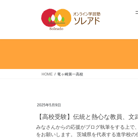
コ
ナ
ン
ビ
テ
ゲ
ン
ー
ツ
シ
へ
ョ
ス
ン
キ
に
ッ
移
プ
動
HOME
竜ヶ崎第一高校
2025年5月9日
【高校受験】伝統と熱心な教員、文
みなさんからの応援がブログ執筆をする上で、
をお願いします。 茨城県を代表する進学校の