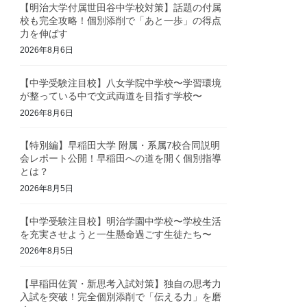
【明治大学付属世田谷中学校対策】話題の付属
校も完全攻略！個別添削で「あと一歩」の得点
力を伸ばす
2026年8月6日
【中学受験注目校】八女学院中学校〜学習環境
が整っている中で文武両道を目指す学校〜
2026年8月6日
【特別編】早稲田大学 附属・系属7校合同説明
会レポート公開！早稲田への道を開く個別指導
とは？
2026年8月5日
【中学受験注目校】明治学園中学校〜学校生活
を充実させようと一生懸命過ごす生徒たち〜
2026年8月5日
【早稲田佐賀・新思考入試対策】独自の思考力
入試を突破！完全個別添削で「伝える力」を磨