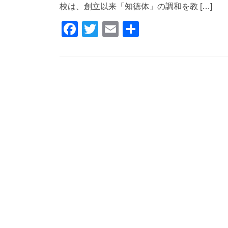
校は、創立以来「知徳体」の調和を教 […]
F
T
E
共
a
wi
m
有
c
tt
ail
e
er
b
o
o
k