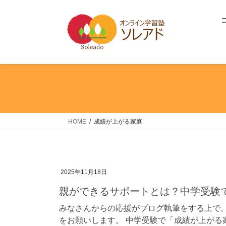
コ
ナ
ン
ビ
テ
ゲ
ン
ー
ツ
シ
へ
ョ
ス
ン
キ
に
ッ
移
プ
動
HOME
成績が上がる家庭
2025年11月18日
親ができるサポートとは？中学受験
みなさんからの応援がブログ執筆をする上で、
をお願いします。 中学受験で「成績が上がる