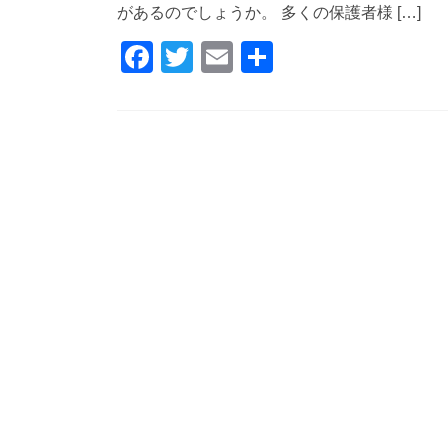
があるのでしょうか。 多くの保護者様 […]
F
T
E
共
a
wi
m
有
c
tt
ail
e
er
b
o
o
k