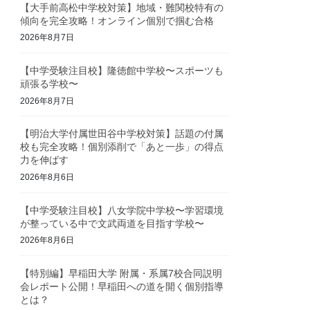
【大手前高松中学校対策】地域・難関校特有の
傾向を完全攻略！オンライン個別で掴む合格
2026年8月7日
【中学受験注目校】隆徳館中学校〜スポーツも
頑張る学校〜
2026年8月7日
【明治大学付属世田谷中学校対策】話題の付属
校も完全攻略！個別添削で「あと一歩」の得点
力を伸ばす
2026年8月6日
【中学受験注目校】八女学院中学校〜学習環境
が整っている中で文武両道を目指す学校〜
2026年8月6日
【特別編】早稲田大学 附属・系属7校合同説明
会レポート公開！早稲田への道を開く個別指導
とは？