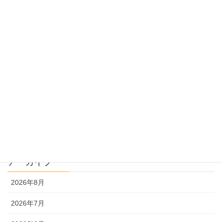
受験のしくみ
過去問指導
過去問のトリセツ
過去問を使った受験勉強
過去問解説
文系
理系
アーカイブ
2026年8月
2026年7月