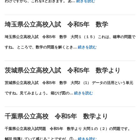
:
わけですから、これをxとおきます。 あ…
続きを読む
試
立
答
横
問
高
芝
題
埼玉県公立高校入試 令和5年 数学
校
敬
令
埼玉県公立高校入試 令和5年 数学 大問１（１５） これは、確率の問題で
入
愛
和
:
すね。 ところで、数学の問題を解くとき…
続きを読む
試
高
5
埼
令
校
年
玉
和
茨城県公立高校入試 令和5年 数学より
令
理
県
5
茨城県公立高校入試 令和5年 数学 大問2 （1） データの活用という単元
和
科
公
年
:
ですね。見てみましょう。 箱ひげ図の…
続きを読む
4
立
理
茨
年
高
科
城
数
千葉県公立高校 令和5年 数学より
校
よ
県
学
千葉県公立高校入試問題 令和5年 数学より 大問１の（２）の問題です。
入
り
公
よ
:
解説 指導していて感じることですが、①…
続きを読む
試