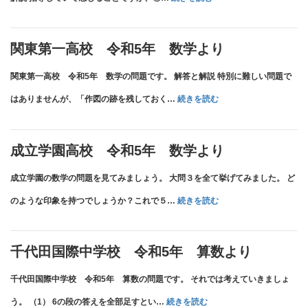
立
り
千
令
高
葉
和
関東第一高校 令和5年 数学より
校
県
5
関東第一高校 令和5年 数学の問題です。 解答と解説 特別に難しい問題で
入
公
年
:
はありませんが、「作図の跡を残しておく…
続きを読む
試
立
数
関
令
高
学
東
和
成立学園高校 令和5年 数学より
校
第
5
成立学園の数学の問題を見てみましょう。 大問３を全て挙げてみました。 ど
令
一
年
:
のような印象を持つでしょうか？これで５…
続きを読む
和
高
数
成
5
校
学
立
年
千代田国際中学校 令和5年 算数より
令
よ
学
数
千代田国際中学校 令和5年 算数の問題です。 それでは考えていきましょ
和
り
園
学
:
う。 （1） 6の段の答えを全部足すとい…
続きを読む
5