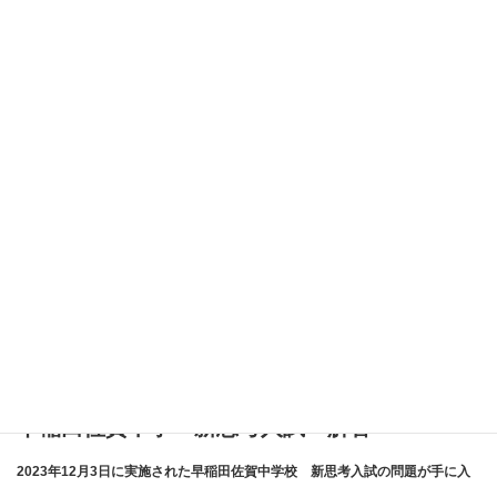
:
成次第どんどんアップしていきます。受験生の…
続きを読む
埼
24
玉
年
24年 早稲田佐賀中学 1月入試 解答速報
中
獨
早稲田佐賀中学校の解答速報です。当塾の講師が作成した解答です。 国語 算
学
協
数 理科 社会
校
埼
（1
玉
月
2023年 千葉県公立高校入試 数学 3 (2)
中
12
千葉県公立高校入試では証明問題が出題されます。2023年の大問３（２）は
学
日）
:
正答率が３％以下という難問だったようで…
続きを読む
校
解
2023
（1
答
年
月
早稲田佐賀中学 新思考入試 解答
速
千
11
2023年12月3日に実施された早稲田佐賀中学校 新思考入試の問題が手に入
報
葉
日）