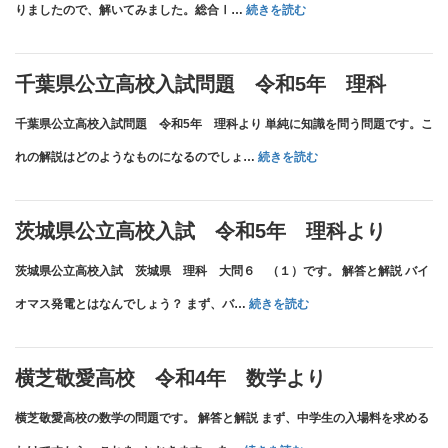
:
りましたので、解いてみました。総合Ⅰ…
続きを読む
県
解
早
公
答
稲
千葉県公立高校入試問題 令和5年 理科
立
速
田
千葉県公立高校入試問題 令和5年 理科より 単純に知識を問う問題です。こ
高
報
佐
:
れの解説はどのようなものになるのでしょ…
続きを読む
校
賀
千
入
中
葉
試
茨城県公立高校入試 令和5年 理科より
学
県
数
茨城県公立高校入試 茨城県 理科 大問６ （１）です。 解答と解説 バイ
新
公
学
:
オマス発電とはなんでしょう？ まず、バ…
続きを読む
思
立
3
茨
考
高
(2)
城
入
横芝敬愛高校 令和4年 数学より
校
県
試
横芝敬愛高校の数学の問題です。 解答と解説 まず、中学生の入場料を求める
入
公
解