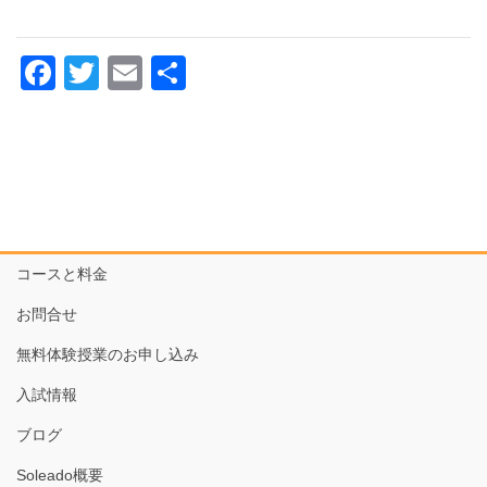
高
よ
千
年
校
り
代
F
T
E
共
数
令
a
wi
m
有
田
学
和
c
tt
ail
国
よ
5
e
er
際
り
年
b
中
数
o
学
学
o
コースと料金
校
よ
k
令
お問合せ
り
和
無料体験授業のお申し込み
5
入試情報
年
ブログ
算
Soleado概要