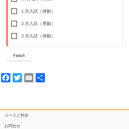
１月入試（併願）
２月入試（専願）
２月入試（併願）
F
T
E
共
a
wi
m
有
c
tt
ail
e
er
b
コースと料金
o
お問合せ