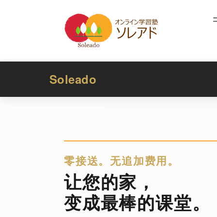
コ
ナ
ン
ビ
テ
ゲ
ン
ー
ツ
シ
へ
ョ
Soleado
ス
ン
キ
に
ッ
移
プ
動
零接送。无追加费用。
让您的家，
变成最棒的课堂。