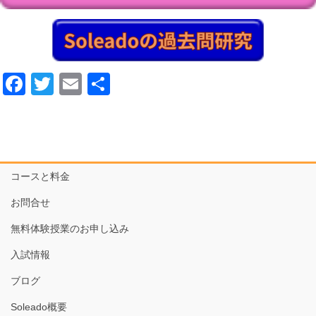
F
T
E
共
a
wi
m
有
c
tt
ail
e
er
b
コースと料金
o
お問合せ
o
無料体験授業のお申し込み
k
入試情報
ブログ
Soleado概要