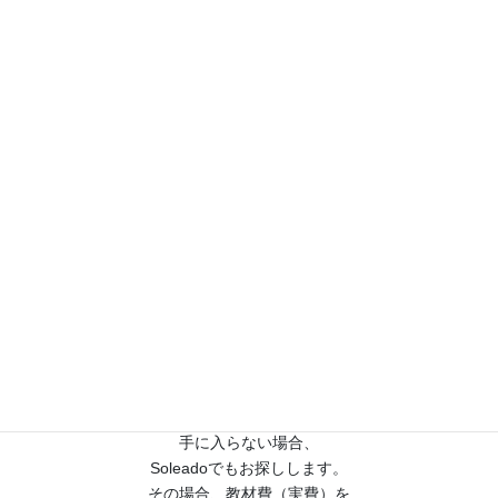
A１
はい。大丈夫です。
どこの学校のものでも
対応いたします。
Q２
過去問はどのように
準備したらいいですか？
A２
市販のものをご用意ください。
手に入らない場合、
Soleadoでもお探しします。
その場合、教材費（実費）を