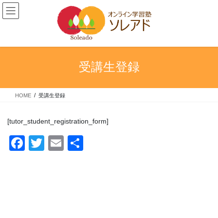
コ
ナ
ン
ビ
テ
ゲ
ン
ー
ツ
シ
へ
ョ
受講生登録
ス
ン
キ
に
ッ
移
HOME
受講生登録
プ
動
[tutor_student_registration_form]
F
T
E
共
a
wi
m
有
c
tt
ail
e
er
b