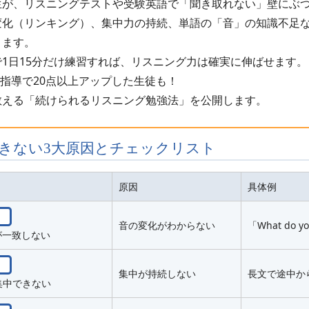
生が、リスニングテストや受験英語で「聞き取れない」壁にぶ
変化（リンキング）、集中力の持続、単語の「音」の知識不足
ります。
1日15分だけ練習すれば、リスニング力は確実に伸ばせます。
個別指導で20点以上アップした生徒も！
教える「続けられるリスニング勉強法」を公開します。
きない3大原因とチェックリスト
原因
具体例
音の変化がわからない
「What do
が一致しない
集中が持続しない
長文で途中か
集中できない