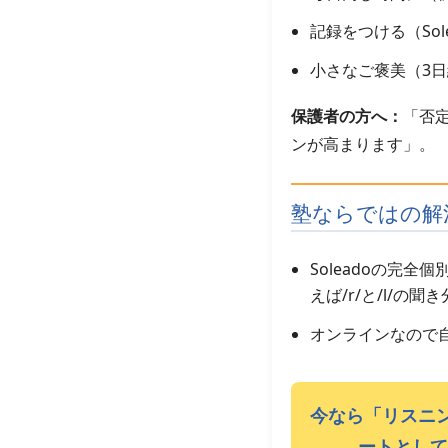
記録をつける（So
小さなご褒美（3
保護者の方へ：
「否
ンが高まります」。
塾ならではの解
Soleadoの完
えば/r/と/l/
オンラインなので
今なら「リスニ
ートとして