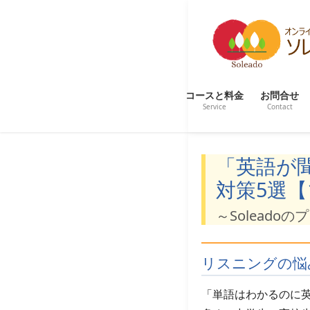
コ
ナ
ン
ビ
テ
ゲ
ン
ー
ツ
シ
コースと料金
お問合せ
へ
ョ
Service
Contact
ス
ン
キ
に
「英語が
ッ
移
対策5選【
プ
動
～Solead
リスニングの悩
「単語はわかるのに