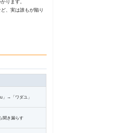
つかります。
など、実は誰もが陥り
 you」→「ワダユ」
ら聞き漏らす