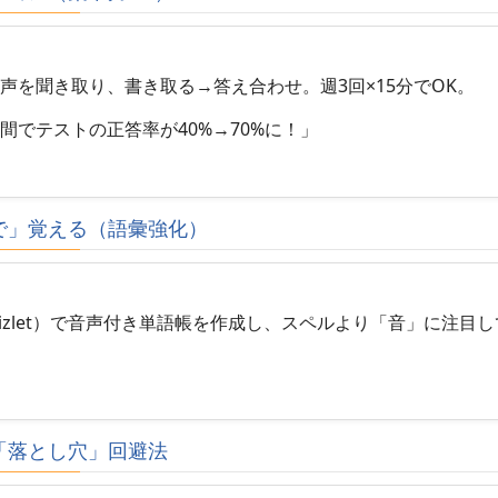
声を聞き取り、書き取る→答え合わせ。週3回×15分でOK。
間でテストの正答率が40%→70%に！」
耳で」覚える（語彙強化）
izlet）で音声付き単語帳を作成し、スペルより「音」に注目
。
の「落とし穴」回避法